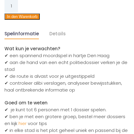
De
zaak
van
In den Warenkorb
de
flitsende
Spelinformatie
Details
moord
Menge
Wat kun je verwachten?
✔ een spannend moordspel in hartje Den Haag
✔ aan de hand van een echt politiedossier verken je de
stad
✔ de route is alvast voor je uitgestippeld
✔ controleer alibi verslagen, analyseer bewijsstukken,
haal ontbrekende informatie op
Goed om te weten
✔ je kunt tot 6 personen met 1 dossier spelen.
✔ ben je met een grotere groep, bestel meer dossiers
en kijk
hier
voor tips
✔ in elke stad is het plot geheel uniek en passend bij de