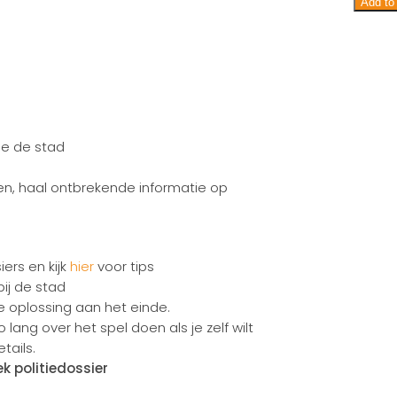
van
Add to 
de
hoffeli
zwerve
quanti
je de stad
ken, haal ontbrekende informatie op
ers en kijk
hier
voor tips
bij de stad
je oplossing aan het einde.
lang over het spel doen als je zelf wilt
tails.
k politiedossier