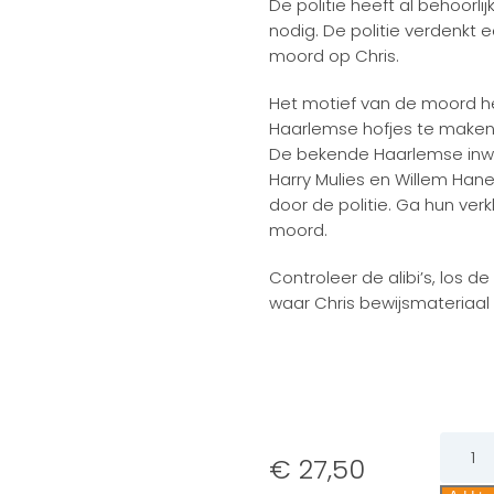
De politie heeft al behoorli
nodig. De politie verdenkt
moord op Chris.
Het motief van de moord h
Haarlemse hofjes te maken
De bekende Haarlemse inwo
Harry Mulies en Willem Ha
door de politie. Ga hun ver
moord.
Controleer de alibi’s, los 
waar Chris bewijsmateriaal
De
€
27,50
zaak