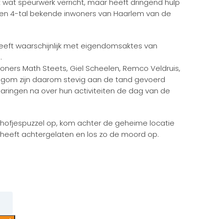
jk wat speurwerk verricht, maar heeft dringend hulp
 een 4-tal bekende inwoners van Haarlem van de
eeft waarschijnlijk met eigendomsaktes van
.
ners Math Steets, Giel Scheelen, Remco Veldruis,
negom zijn daarom stevig aan de tand gevoerd
klaringen na over hun activiteiten de dag van de
de hofjespuzzel op, kom achter de geheime locatie
 heeft achtergelaten en los zo de moord op.