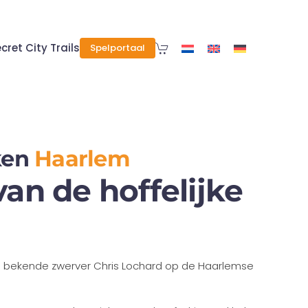
cret City Trails
Spelportaal
ken
Haarlem
an de hoffelijke
 bekende zwerver Chris Lochard op de Haarlemse