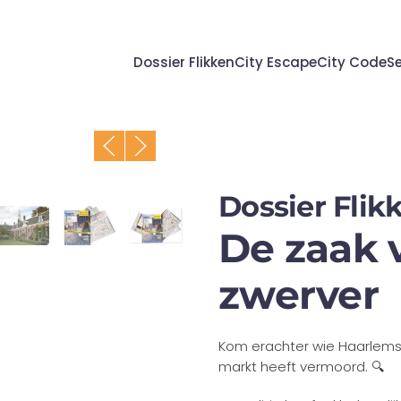
Dossier Flikken
City Escape
City Code
Se
Dossier Flik
De zaak v
zwerver
Kom erachter wie Haarlems
markt heeft vermoord.
🔍