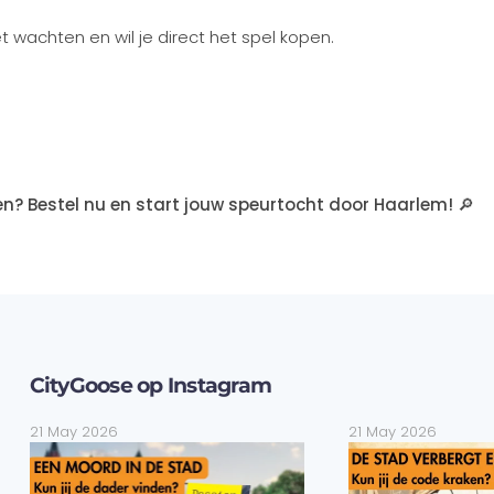
t wachten en wil je direct het spel kopen.
gen? Bestel nu en start jouw speurtocht door Haarlem!
🔎
CityGoose op Instagram
21 May 2026
21 May 2026