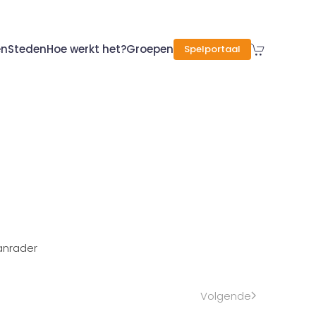
en
Steden
Hoe werkt het?
Groepen
Spelportaal
aanrader
Volgende