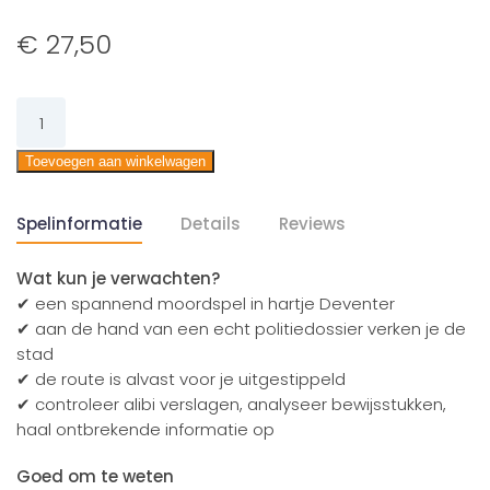
€
27,50
De
Deventer
Putmoord
Toevoegen aan winkelwagen
maakt
nieuw
Spelinformatie
Details
Reviews
slachtoffer
aantal
Wat kun je verwachten?
✔ een spannend moordspel in hartje Deventer
✔ aan de hand van een echt politiedossier verken je de
stad
✔ de route is alvast voor je uitgestippeld
✔ controleer alibi verslagen, analyseer bewijsstukken,
haal ontbrekende informatie op
Goed om te weten