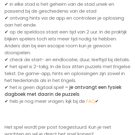
✔ in elke stad is het geheim van de stad uniek en
passend bij de geschiedenis van de stad
✔ ontvang hints via de app en controleer je oplossing
aan het einde.
✔ op de speldoos staat een tijd van 2 uur. In de praktijk
blijken spelers toch iets meer tijd nodig te hebben.
Anders dan bij een escape room kun je gewoon
doorspelen.
✔ check de start- en eindlocatie, duur, leeftijd bij details.
✔ het spel is 2-talig. In de box zitten puzzels met Engelse
tekst. De game-app, hints en oplossingen zijn zowel in
het Nederlands als in het Engels.
✔ het is geen digitaal spel!
– je ontvangt een fysiek
dagboek met daarin de puzzels
✔ heb je nog meer vragen; kijk bij de
FAQ
✔
Het spel wordt per post toegestuurd. Kun je niet
wachten en wil je direct het spel kopen?