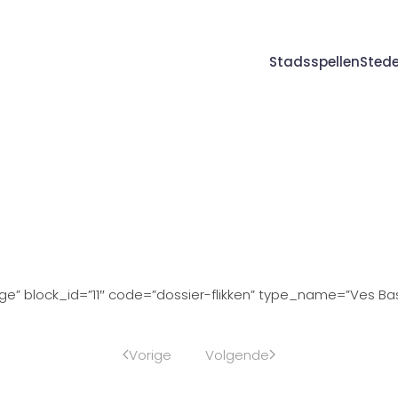
Stadsspellen
Sted
” block_id=”11″ code=”dossier-flikken” type_name=”Ves Base:
Vorige
Volgende