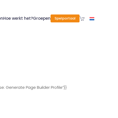
en
Hoe werkt het?
Groepen
Spelportaal
 Generate Page Builder Profile”}}