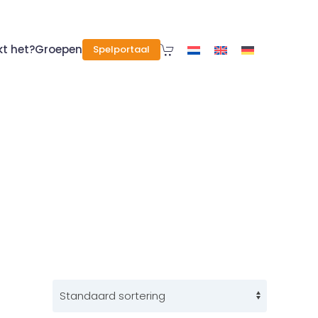
kt het?
Groepen
Spelportaal